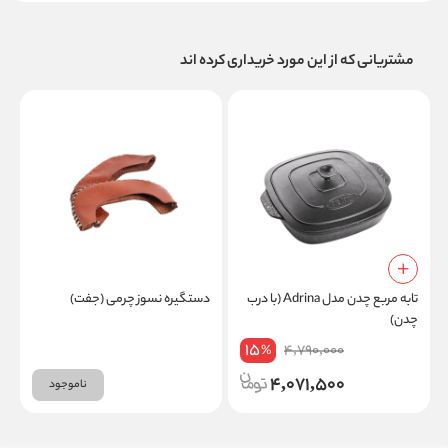
مشتریانی که از این مورد خریداری کرده اند
تابه مربع چدن مدل Adrina (با درب
دستگیره نسوز چرمی (جفت)
و
چدن)
15
4,790,000
%
4,071,500
ناموجود