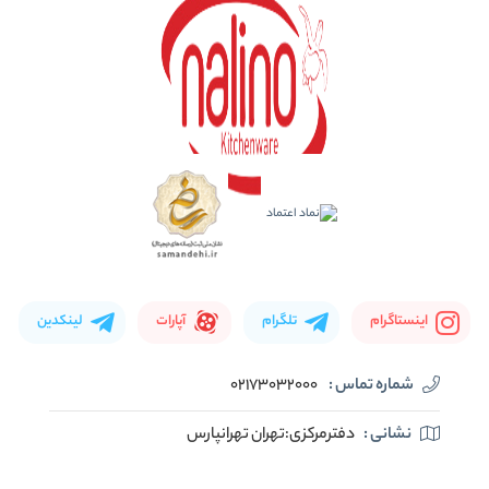
اینستاگرام
تلگرام
آپارات
لینکدین
شماره تماس :
02173032000
نشانی :
دفترمرکزی:تهران تهرانپارس