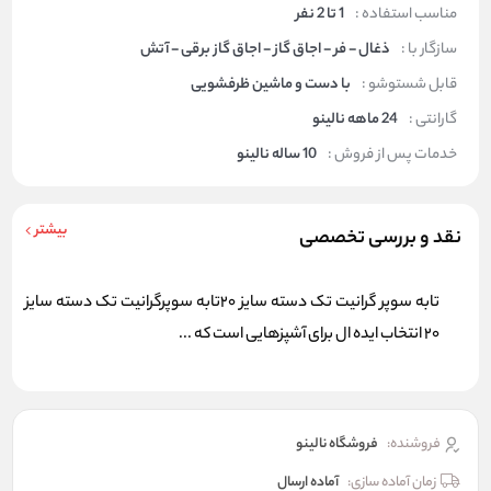
مناسب استفاده :
1 تا 2 نفر
سازگار با :
ذغال - فر - اجاق گاز - اجاق گاز برقی - آتش
قابل شستوشو :
با دست و ماشین ظرفشویی
گارانتی :
24 ماهه نالینو
خدمات پس از فروش :
10 ساله نالینو
بیشتر
نقد و بررسی تخصصی
تابه سوپر گرانیت تک دسته سایز 20تابه سوپرگرانیت تک دسته سایز
20 انتخاب ایده ال برای آشپزهایی است که ...
فروشنده:
فروشگاه نالینو
زمان آماده سازی:
آماده ارسال