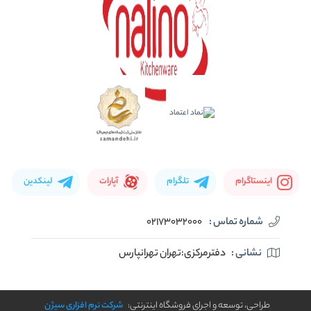
اینستاگرام
تلگرام
آپارات
لینکدین
شماره تماس :
02173032000
نشانی :
دفترمرکزی:تهران تهرانپارس
طراحی، توسعه و اجرای فروشگاه اینترنتی:
شرکت نرم افزاری سیژن