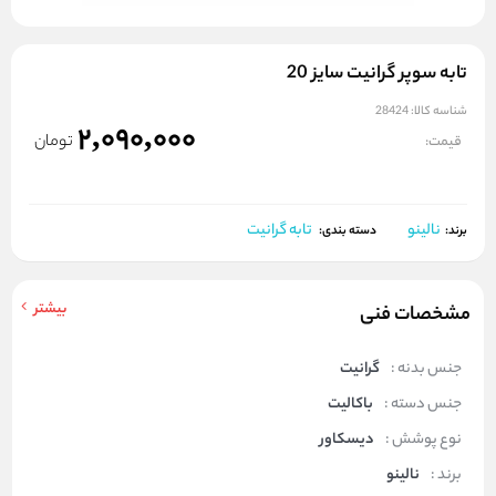
تابه سوپر گرانیت سایز 20
شناسه کالا:
28424
2,090,000
تومان
قیمت:
نالینو
تابه گرانیت
برند:
دسته بندی:
بیشتر
مشخصات فنی
جنس بدنه :
گرانیت
جنس دسته :
باکالیت
نوع پوشش :
دیسکاور
برند :
نالینو