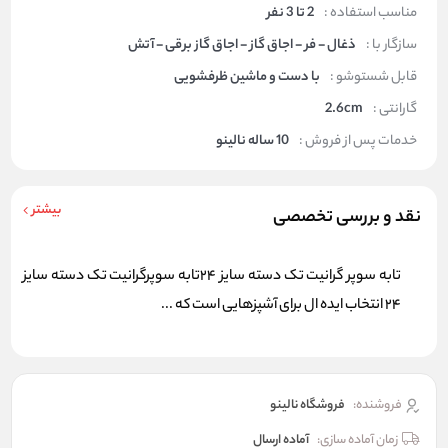
مناسب استفاده :
2 تا 3 نفر
سازگار با :
ذغال - فر - اجاق گاز - اجاق گاز برقی - آتش
قابل شستوشو :
با دست و ماشین ظرفشویی
گارانتی :
2.6cm
خدمات پس از فروش :
10 ساله نالینو
بیشتر
نقد و بررسی تخصصی
تابه سوپر گرانیت تک دسته سایز 24تابه سوپرگرانیت تک دسته سایز
24 انتخاب ایده ال برای آشپزهایی است که ...
فروشنده:
فروشگاه نالینو
زمان آماده سازی:
آماده ارسال