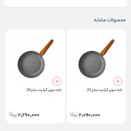
محصولات مشابه
تابه سوپر گرانیت سایز 20
تابه سوپر گرانیت سایز 28
د
2,290,000
2,090,000