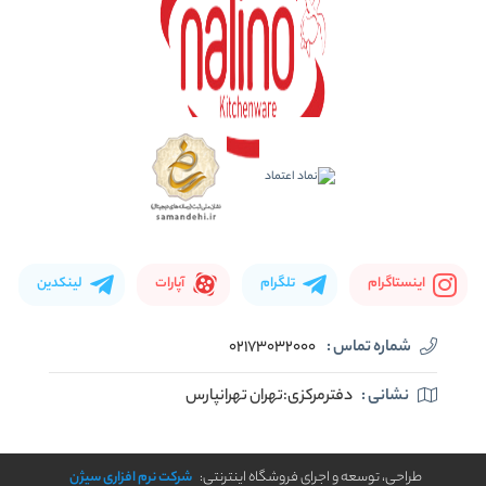
اینستاگرام
تلگرام
آپارات
لینکدین
شماره تماس :
02173032000
نشانی :
دفترمرکزی:تهران تهرانپارس
طراحی، توسعه و اجرای فروشگاه اینترنتی:
شرکت نرم افزاری سیژن