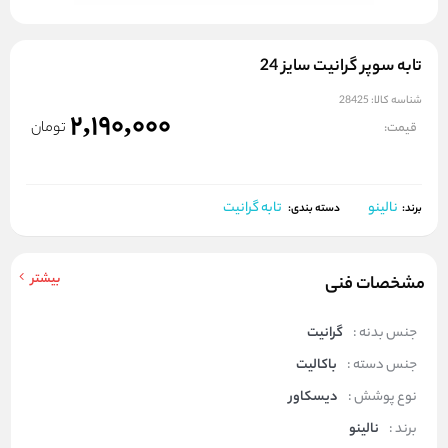
تابه سوپر گرانیت سایز 24
شناسه کالا:
28425
2,190,000
تومان
قیمت:
نالینو
تابه گرانیت
برند:
دسته بندی:
بیشتر
مشخصات فنی
جنس بدنه :
گرانیت
جنس دسته :
باکالیت
نوع پوشش :
دیسکاور
برند :
نالینو