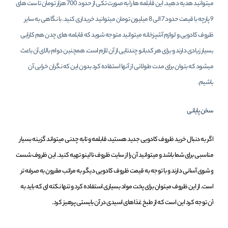
میتوانید هدیه دهید. این قابلمه ها را به صورت تکی از حدود 700 هزار تومان تا ست های
9 پارچه با قیمت حدود 7 الی 8 میلیون تومان میتوانید خریداری کنید. با نگاهی به سایر
ظروف کادویی و لوازم آشپزخانه میتوانید متوجه شوید که قابلمه های چدن هم کارایی
بسیار زیادی دارند و برای هر کدبانو چندتایی از آن لازم است. همچنین دوام بالای آن باعث
میشود که بتوان برای مدت طولانی از آنها استفاده کرد بدون این که نگران خرابی آن
باشیم.
سخن پایانی
اگر به دنبال خرید ظروف کادویی جدید هستید، قابلمه و تابه چدنی میتواند گزینه بسیار
مناسبی برای شما باشد و میتوانید آن را از سایت ظروف نالینو تهیه کنید. این ظروف شست
و شوی آسانی دارند و با توجه به قیمت ظروف کادویی دیگر، به مراتب مقرون به صرفه تر
است. از این ظروف میتوان برای پخت مواد بسیاری استفاده کرد و تنها نکته ای که باید به
آن توجه کرد این است که از طبخ غذاهای اسیدی در آن بایستی پرهیز کرد.