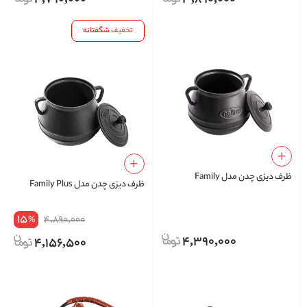
تخفیف
شگفتانه
ظرف دیزی چدن مدل Family
ظرف دیزی چدن مدل Family Plus
15
4,890,000
%
4,390,000
4,156,500