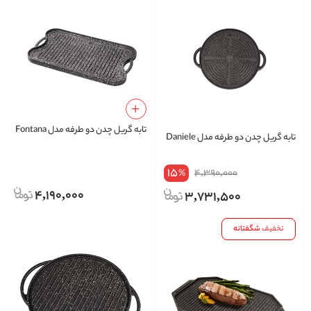
تابه گریل چدن دو طرفه مدل Fontana
تابه گریل چدن دو طرفه مدل Daniele
15
4,390,000
%
4,190,000
3,731,500
تخفیف
شگفتانه