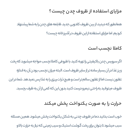
مزایای استفاده از ظروف چدن چیست؟
همانطور که دیدید، از بین ظروف کادویی جدید، قابلمه های چدن را به شما پیشنهاد
کردیم. اما مزایای استفاده از این ظروف در آشپزخانه چیست؟
کاملا نچسب است
اگر سرویس چدن باکیفیتی را تهیه کنید، با ظروفی کاملا نچسب مواجه میشوید که پخت
و پز غذا در آن بسیار ساده تر از سایر ظروف است. البته میزان نچسب بودن آن به اندازه
تفلون نیست اما از تفلون سالم تر است و هیچ ذرات ریزی را به غذا پس نمیدهد. شما در این
ظروف میتوانید به راحتی نیمرو درست کنید بدون این که کمی از آن به ظرف بچسبد.
حرارت را به صورت یکنواخت پخش میکند
خوب است بدانید دما در ظروف چدنی به شکل یکنواخت پخش میشود. همین مسئله
سبب میشود تا بتوان برای پخت گوشت، استیک و سیب زمینی که نیاز به حرارت بالا و