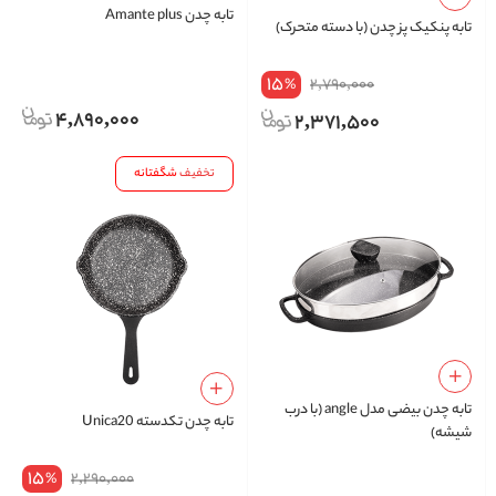
تابه چدن Amante plus
تابه پنکیک پز چدن (با دسته متحرک)
15
2,790,000
%
4,890,000
2,371,500
تخفیف
شگفتانه
تابه چدن بیضی مدل angle (با درب
تابه چدن تکدسته Unica20
شیشه)
15
2,290,000
%