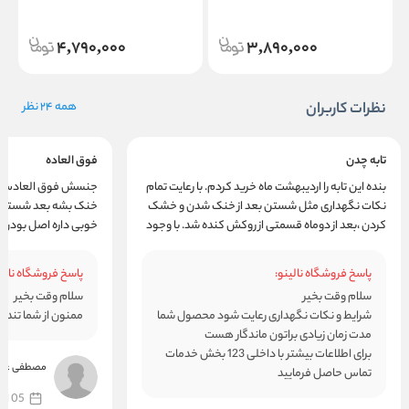
4,790,000
3,890,000
نظرات کاربران
همه 24 نظر
تابه چدن
فوق العاده
بنده این تابه را اردیبهشت ماه خرید کردم. با رعایت تمام
جنسش فوق العادس عال
نکات نگهداری مثل شستن بعد از خنک شدن و خشک
خنک بشه بعد شسته
کردن ،بعد از دوماه قسمتی از روکش کنده شد. با وجود
خوبی داره اصل بودن
اینکه گارانتی اومد و تعویض کرد ولی میترسم تایه
جدید را مجدد استفاده کنم. دوباره این مشکل پیش
پاسخ فروشگاه نالینو:
پاسخ فروشگاه نالین
نیاد.
سلام وقت بخیر
سلام وقت بخیر
شرایط و نکات نگهداری رعایت شود محصول شما
ممنون از شما تندر
مدت زمان زیادی براتون ماندگار هست
برای اطلاعات بیشتر با داخلی 123 بخش خدمات
مصطفی عین 
تماس حاصل فرمایید
05 اردیبهشت 1404