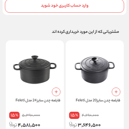
وارد حساب کاربری خود شوید
مشتریانی که از این مورد خریداری کرده اند
قابلمه چدن سایز20 مدل Feleti
قابلمه چدن سایز 24 مدل Feleti
چ
15
15
5,390,000
4,290,000
%
%
4,581,500
3,646,500