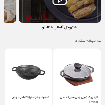
اشترودل آلمانی با نالینو
محصولات مشابه
تابه ووک گریل چدن سایز 24 مدل
تابه وک چدن سایز 28 با درب چدن
ت
Teyam