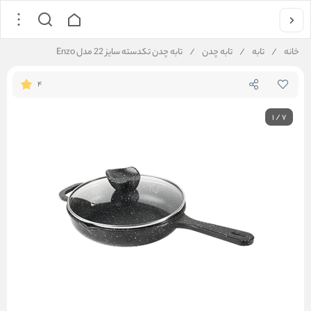
خانه
/
تابه
/
تابه چدن
/
تابه چدن تکدسته سایز 22 مدل Enzo
4
1
/
7