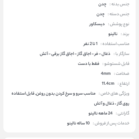
جنس بدنه :
چدن
جنس دسته :
چدن
نوع پوشش :
دیسکاور
برند :
نالینو
مناسب استفاده :
1 تا 2 نفر
سازگار با :
ذغال - فر - اجاق گاز - اجاق گاز برقی - آتش
قابل شستوشو :
فقط با دست
ضخامت :
4mm
ارتفاع :
11.4cm
ویژگی های خاص :
مناسب سرو و سرخ کردن بدون روغن, قابل استفاده
روی گاز ، ذغال و آتش
گارانتی :
24 ماهه نالینو
خدمات پس از فروش :
10 ساله نالینو