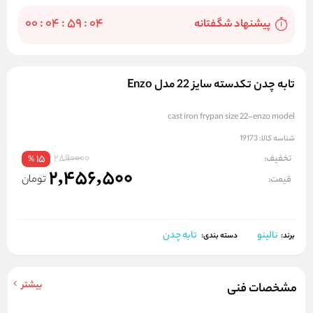
00
:
04
:
59
:
04
پيشنهاد شگفتانه
تابه چدن تکدسته سایز 22 مدل Enzo
cast iron frypan size 22-enzo model
شناسه کالا:
19173
2890000
تخفیف:
15
%
2,456,500
تومان
قیمت:
نالینو
تابه چدن
برند:
دسته بندی:
بیشتر
مشخصات فنی