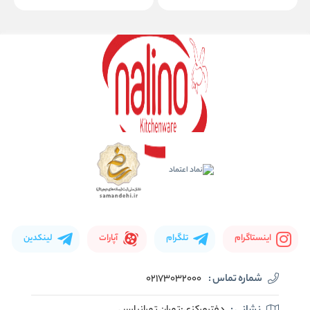
اینستاگرام
تلگرام
آپارات
لینکدین
شماره تماس :
02173032000