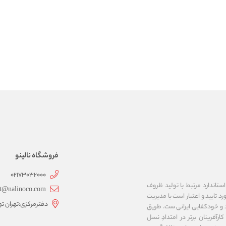
فروشگاه نالینو
02173032000
ستاندارد مرتبط با تولید ظروف
t@nalinoco.com
د تایید و اعتبار است با مدیریت
دفترمرکزی:تهران ته
اد و خودکفایی ایرانی ست. طریق
رآفرینان برتر در امتدادِ نسل