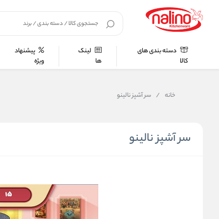
دسته بندی های
لینک
پیشنهاد
کالا
ها
ویژه
خانه
/
سر آشپز نالینو
سر آشپز نالینو