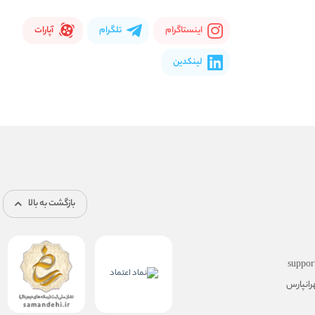
اینستاگرام
تلگرام
آپارات
لینکدین
بازگشت به بالا
suppor
رانپارس