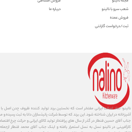
مجله نالینو
فروش اقساطی
شعب سرو با نالینو
درباره ما
فروش عمده
ثبت/درخواست گارانتی
نالینو؛ نماد اصالت ایرانی مفتخر است که نخستین برند تولید کننده ظروف چدن اصل با ا
آشپزخانه در ایران شناخته شود. این برند که توسط شرکت پانیذسازان دانا به ثبت رسیده و مور
جناب آقای حسین قنطار در گذر از سال های پرافتخار تولید کالای ایرانی و حرکت چرخ اقتص
کارآفرینی در نالینو نسل به نسل استمرار یافته و اینک جناب آقای محمد قنطار ازجمله کا