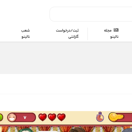
مجله
ثبت/درخواست
شعب
نالینو
گارانتی
نالینو