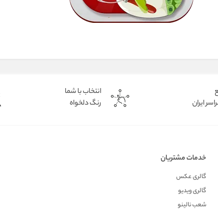
ع
انتخاب با شما
اسر ایران
رنگ دلخواه
خدمات مشتریان
گالری عکس
گالری ویدیو
شعب نالینو