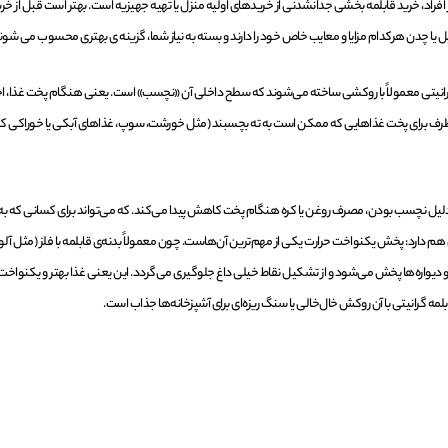
ز افراد، خرید قابلمه بخشی جدانشدنی از خریدهای اولیه منزل یا تهیه جهیزیه است. بهتر است قبل از خرید
ل یا چدن هرکدام مزایا و معایب خاص خود را دارند و بسته به نیاز شما، گزینه ی بهتری محسوب می شون
رانیتی معمولاً با روکشی ساخته می‌شوند که سطح داخلی آن «نچسب» است. یعنی هنگام پخت غذا، احت
ف برای پخت غذاهایی که ممکن است به ته بچسبند (مثل خورشت، سوپ، غذاهای آبکی یا خوراکی که
یل نچسب بودن، مصرف روغن یا کره هنگام پخت کاهش پیدا می‌کند. که می‌تواند برای کسانی که به 
هم دارد: پخش یکنواخت حرارت یکی از مهم‌ترین آن‌هاست. چون معمولاً بدنه‌ی قابلمه با فلز (مثل آل
دیواره‌ها پخش می‌شود و از تشکیل نقاط خیلی داغ جلوگیری می‌گردد. این یعنی غذا بهتر و یکنواخت
ابلمه گرانیتی با آن روکش خال‌خالی یا سنگ‌ ریزه‌ای برای آشپزخانه‌ها جذاب است.