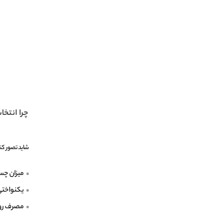
چرا انتخا
شاید تصور کنی
میزان چس
یکنواخت
مصرف رو