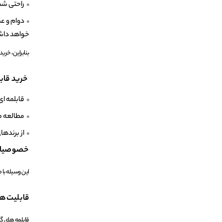
راحتی ش
دوام و 
خواهد دا
بنابراین، خری
خرید قابل
قابلمه ای
مطالعه م
از برندها
خصوصیات 
این وسیله با
قابلیت‌ه
قابلمه ‌های گ