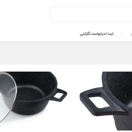
ثبت/درخواست گارانتی