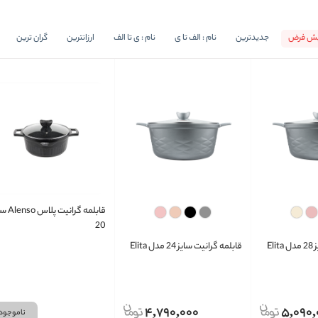
یش فرض
جدیدترین
نام : الف تا ی
نام : ی تا الف
ارزانترین
گران ترین
قابلمه گرانیت 
20
El
قابلمه گرانیت سایز 24 مدل Elita
4,790,000
5,090,
ناموجود