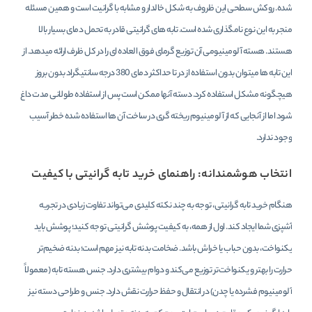
شده. روکش سطحی این ظروف به شکل خالدار و مشابه با گرانیت است و همین مسئله
منجر به این نوع نامگذاری شده است. تابه های گرانیتی قادر به تحمل دمای بسیار بالا
هستند. هسته آلومینیومی آن توزیع گرمای فوق العاده ای را در کل ظرف ارائه میدهد. از
این تابه ها میتوان بدون استفاده از در تا حداکثر دمای 380 درجه سانتیگراد بدون بروز
هیچگونه مشکل استفاده کرد. دسته آنها ممکن است پس از استفاده طولانی مدت داغ
شود اما از آنجایی که از آلومینیوم ریخته گری در ساخت آن ها استفاده شده خطر آسیب
وجود ندارد.
انتخاب هوشمندانه: راهنمای خرید تابه گرانیتی با کیفیت
هنگام خرید تابه گرانیتی، توجه به چند نکته کلیدی می‌تواند تفاوت زیادی در تجربه
آشپزی شما ایجاد کند. اول از همه، به کیفیت پوشش گرانیتی توجه کنید؛ پوشش باید
یکنواخت، بدون حباب یا خراش باشد. ضخامت بدنه تابه نیز مهم است؛ بدنه ضخیم‌تر
حرارت را بهتر و یکنواخت‌تر توزیع می‌کند و دوام بیشتری دارد. جنس هسته تابه (معمولاً
آلومینیوم فشرده یا چدن) در انتقال و حفظ حرارت نقش دارد. جنس و طراحی دسته نیز