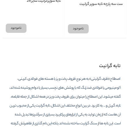
تابه سوپرگرانیت سایز 28
ست سه پارچه تابه سوپر گرانیت
ناموجود
ناموجود
تابه گرانیت
اصطلاح «ظرف گرانیتی» به هر نوع ظروف پخت و پز با هسته های فولادی، کربنی،
آلومینیومی یا فولادی ضد زنگ که با پوشش های نچسب بسیار با دوام پوشیده شده اند،
گفته میشود. این اصطلاح را میتوان برای ظروف پخت و پز در همه اشکال از جمله قابلمه،
تابه، گریل و ... به کار برد. در بین انواع مختلف این اشکال، تابه گرانیت یکی از محبوب ترین
آن هاست که از زمان تولید به یکی از ابزارهای پرکاربرد بسیاری از سرآشپزها تبدیل شده
است. این تابه ها از سنگ گرانیت ساخته نشده اند بلکه این نام گذاری از ظاهرشان گرفته