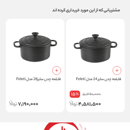
مشتریانی که از این مورد خریداری کرده اند
قابلمه چدن سایز 24 مدل Feleti
قابلمه چدن سایز28 مدل Feleti
a
15
5,390,000
%
7,190,000
4,581,500