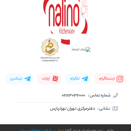
اینستاگرام
تلگرام
آپارات
لینکدین
شماره تماس :
02173032000
نشانی :
دفترمرکزی:تهران تهرانپارس
طراحی، توسعه و اجرای فروشگاه اینترنتی:
شرکت نرم افزاری سیژن