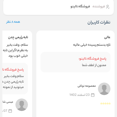
فروشنده:
فروشگاه نالینو
نظرات کاربران
همه 8 نظر
عالی
تابه رژیمی چدن
تازه بدستم رسیده خیلی عالیه
سلام ، وقت بخیر
به نظر م اگر این تابه
خیلی خوب بود
پاسخ فروشگاه نالینو:
اونوقت حتماً سفارش
ممنون از لطف شما
پاسخ فروشگاه نالین
سلام وقت بخیر
تابه رژیمی چدن دو
معصومه توکلی
میتونید از نمونه م
23 اسفند 1402
عیسی شاهر
07 دی 1402