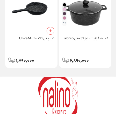
+ 2
قابلمه گرانیت سایز 32 مدل alonso
تابه چدن تکدسته Unica 14
ت
1,790,000
6,890,000