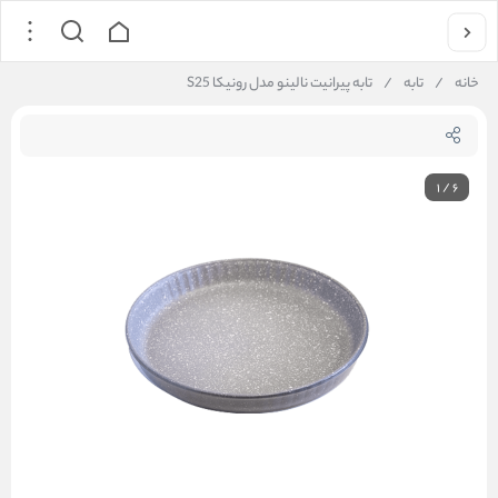
خانه
/
تابه
/
تابه پیرانیت نالینو مدل رونیکا S25
1
/
6