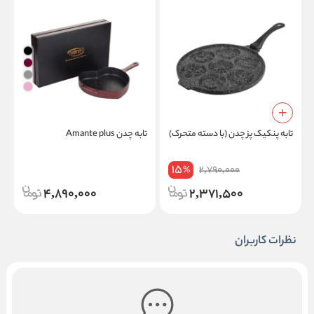
تابه پنکیک پز چدن (با دسته متحرک)
تابه چدن Amante plus
ش
15
2,790,000
%
4,890,000
2,371,500
نظرات کاربران