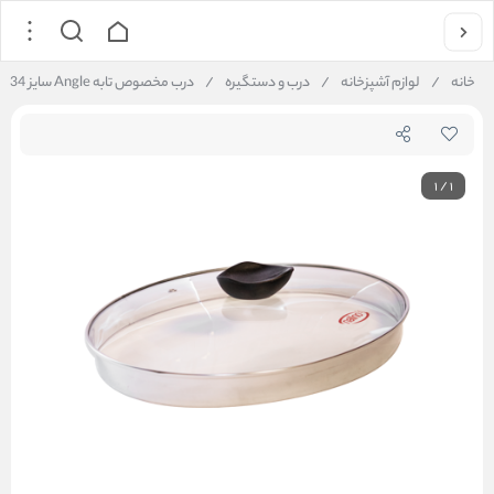
خانه
/
لوازم آشپزخانه
/
درب و دستگیره
/
درب مخصوص تابه Angle سایز 34
1
/
1