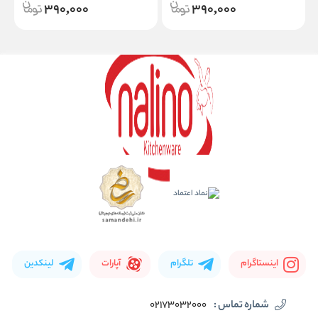
390,000
390,000
اینستاگرام
تلگرام
آپارات
لینکدین
شماره تماس :
02173032000