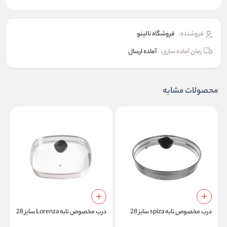
فروشنده:
فروشگاه نالینو
زمان آماده سازی:
آماده ارسال
محصولات مشابه
درب مخصوص تابه spiza سایز 28
درب مخصوص تابه Lorenza سایز 28
د