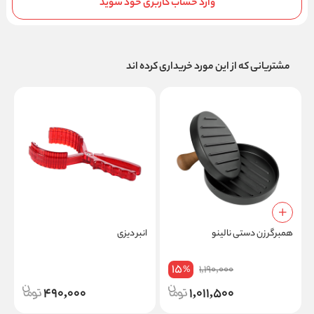
وارد حساب کاربری خود شوید
مشتریانی که از این مورد خریداری کرده اند
همبرگر زن دستی نالینو
انبر دیزی
ز
15
1,190,000
%
490,000
1,011,500