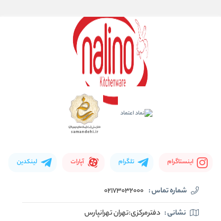
اینستاگرام
تلگرام
آپارات
لینکدین
شماره تماس :
02173032000
نشانی :
دفترمرکزی:تهران تهرانپارس