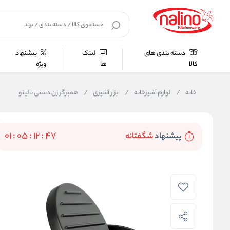
دسته بندی های
لینک
پیشنهاد
کالا
ها
ویژه
خانه
/
لوازم آشپزخانه
/
ابزار آشپزی
/
همبرگر زن دستی نالینو
01
:
05
:
12
:
46
پيشنهاد
شگفتانه