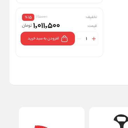
1190000
تخفیف:
15
%
1,011,500
تومان
قیمت:
افزودن به سبد خرید