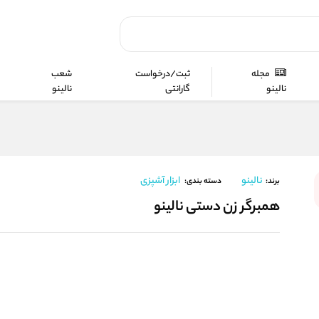
مجله
ثبت/درخواست
شعب
نالینو
گارانتی
نالینو
نالینو
ابزار آشپزی
برند:
دسته بندی:
همبرگر زن دستی نالینو