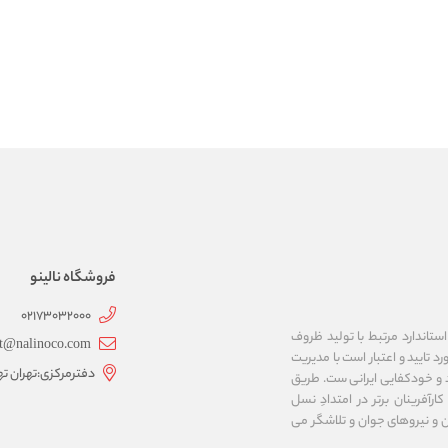
فروشگاه نالینو
02173032000
ستاندارد مرتبط با تولید ظروف
t@nalinoco.com
د تایید و اعتبار است با مدیریت
دفترمرکزی:تهران ته
اد و خودکفایی ایرانی ست. طریق
رآفرینان برتر در امتدادِ نسل
ن و نیروهای جوان و تلاشگر می