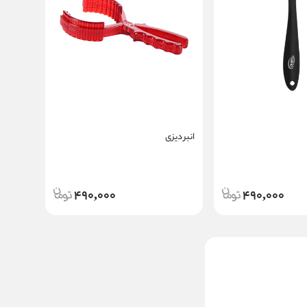
انبر دیزی
490,000
490,000
همبرگر زن دستی
نالینو