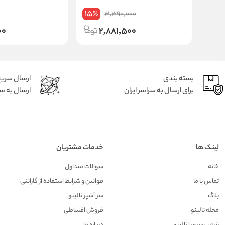
15
3,390,000
%
00
2,881,500
بسته بندی
ارسال سری
برای ارسال به سراسر ایران
ارسال به سر
لینک ها
خدمات مشتریان
خانه
سوالات متداول
تماس با ما
قوانین و شرایط استفاده از گارانتی
بلاگ
سر آشپز نالینو
مجله نالینو
فروش اقساطی