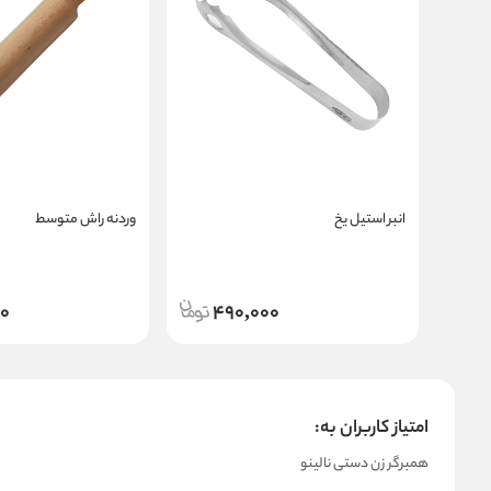
انبر استیل یخ
وردنه راش متوسط
00
490,000
امتیاز کاربران به:
همبرگر زن دستی نالینو