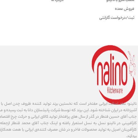
شعب سرو با نالینو
درباره ما
فروش عمده
ثبت/درخواست گارانتی
نالینو؛ نماد اصالت ایرانی مفتخر است که نخستین برند تولید کننده ظروف چدن اصل با ا
آشپزخانه در ایران شناخته شود. این برند که توسط شرکت پانیذسازان دانا به ثبت رسیده و مور
جناب آقای حسین قنطار در گذر از سال های پرافتخار تولید کالای ایرانی و حرکت چرخ اقتص
کارآفرینی در نالینو نسل به نسل استمرار یافته و اینک جناب آقای محمد قنطار ازجمله کا
کارآفرینان اصیل به تولید محصولات فاخر و در شان مصرف کننده‌‌ی ایرانی با همت همکارا
پردازند.