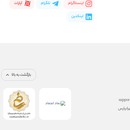
اینستاگرام
تلگرام
آپارات
لینکدین
بازگشت به بالا
suppor
رانپارس