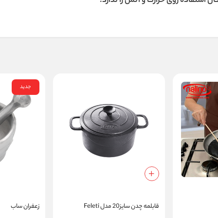
استفاده روی حرارت و آتش را ندارد.
جدید
قابلمه چدن سایز20 مدل Feleti
زعفران ساب