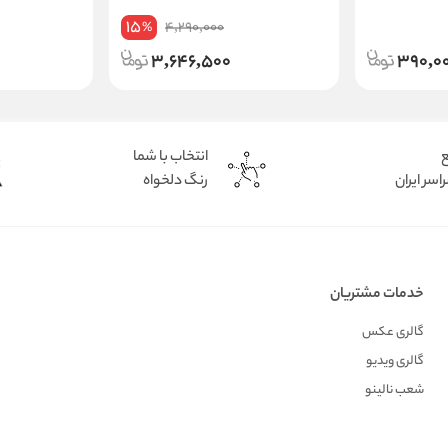
15
4,290,000
%
3,646,500
390,0
ع
انتخاب با شما
اسر ایران
رنگ دلخواه
خدمات مشتریان
گالری عکس
گالری ویدیو
شعب نالینو