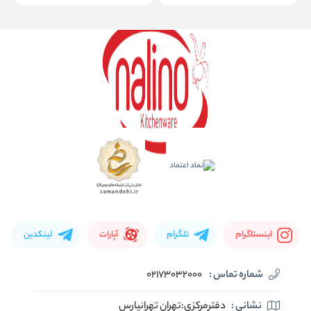
اینستاگرام
تلگرام
آپارات
لینکدین
شماره تماس :
02173032000
نشانی :
دفترمرکزی:تهران تهرانپارس