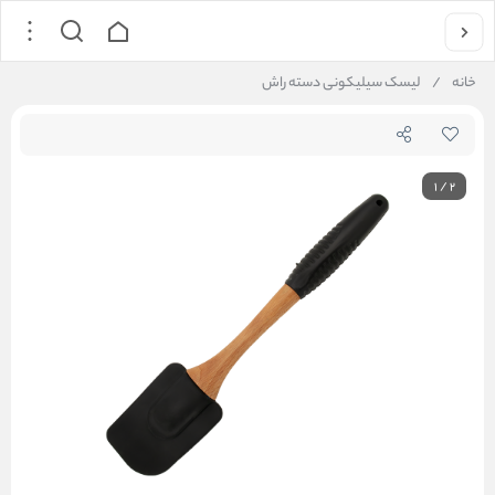
خانه
/
لیسک سیلیکونی دسته راش
1
/
2