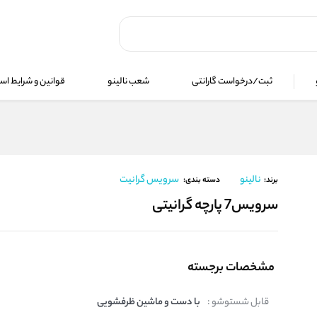
ثبت/درخواست گارانتی
شعب نالینو
قوانین و شرایط استف
نالینو
سرویس گرانیت
برند:
دسته بندی:
سرویس7 پارچه گرانیتی
مشخصات برجسته
قابل شستوشو :
با دست و ماشین ظرفشویی