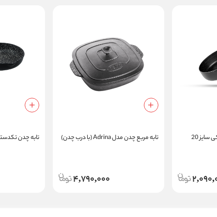
سایز 20
تابه مربع چدن مدل Adrina (با درب چدن)
تابه چدن تکدسته ica 14
4,790,000
2,090,