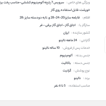
ویژگی های خاص :
سرویس 7 پارچه آلومینیوم کششی-مناسب پخت برن
خورشت-قابل استفاده روی گاز
اقلام :
قابلمه سایز:20-24-28 و, تابه دودسته سایز :28
سازگار با :
اجاق گاز - اجاق گاز برقی - فر
کشور سازنده :
ایران
گارانتی :
24 ماهه نالینو
خدمات پس از فروش :
10 ساله نالینو
جنس بدنه :
آلومینیوم
جنس دسته :
باکالیت
نوع پوشش :
گرانیت
برند :
نالینو
مناسب استفاده :
5 تا 6 نفر