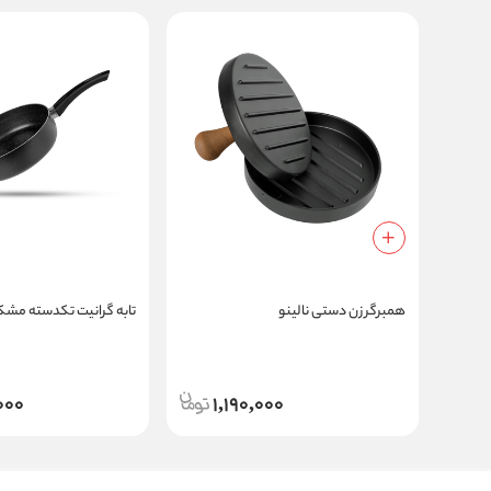
همبرگر زن دستی نالینو
تابه گرانیت تکدسته مشکی 
000
1,190,000