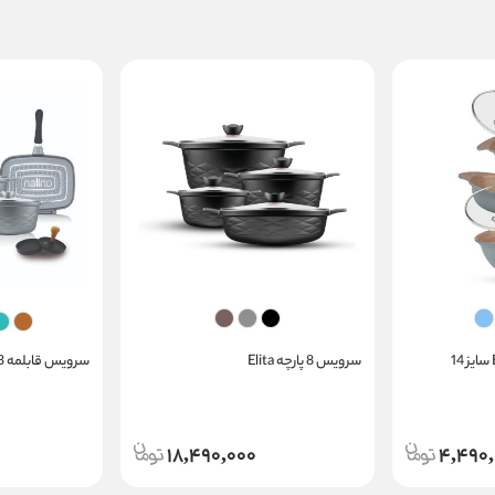
سرویس 8 پارچه Elita
سرویس قابلمه 13 پارچه گرانیت مدل Elita
18,490,000
4,490