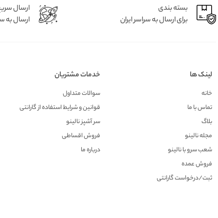
بسته بندی
ارسال سری
برای ارسال به سراسر ایران
ارسال به سر
لینک ها
خدمات مشتریان
خانه
سوالات متداول
تماس با ما
قوانین و شرایط استفاده از گارانتی
بلاگ
سر آشپز نالینو
مجله نالینو
فروش اقساطی
شعب سرو با نالینو
درباره ما
فروش عمده
ثبت/درخواست گارانتی