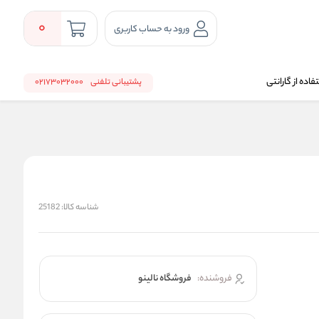
0
ورود به حساب کاربری
اده از گارانتی
پشتیبانی تلفنی
02173032000
شناسه کالا:
25182
فروشنده:
فروشگاه نالینو