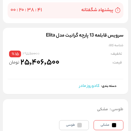
00
:
20
:
38
:
41
پيشنهاد شگفتانه
سرویس قابلمه 13 پارچه گرانیت مدل Elita
شناسه کالا:
29890000
تخفیف:
15
%
25,406,500
تومان
قیمت:
کادو روز مادر
دسته بندی:
طوسی
:
مشکی
مشکی
طوسی