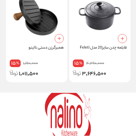
قابلمه چدن سایز20 مدل Feleti
همبرگر زن دستی نالینو
ک
15
15
1,190,000
4,290,000
%
%
1,011,500
3,646,500