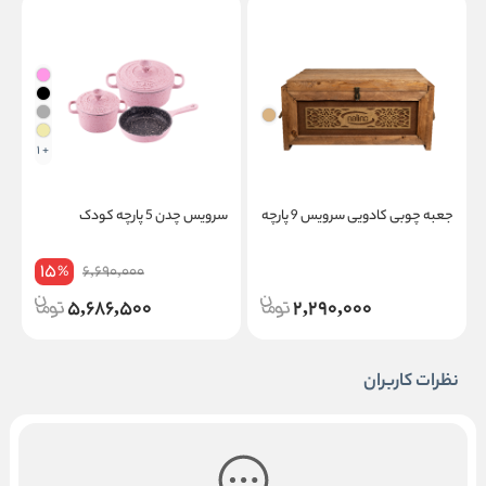
+ 1
جعبه چوبی کادویی سرویس 9 پارچه
سرویس چدن 5 پارچه کودک
ج
15
6,690,000
%
5,686,500
2,290,000
نظرات کاربران