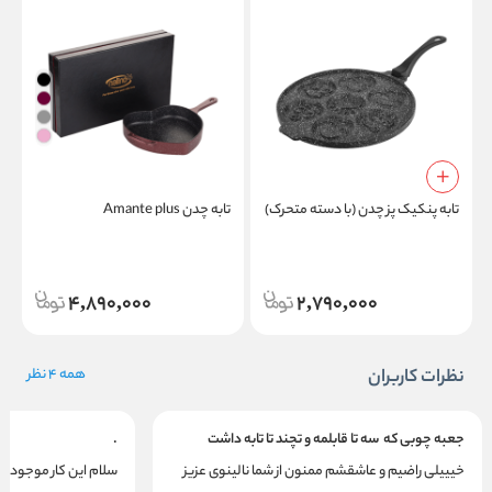
تابه پنکیک پز چدن (با دسته متحرک)
تابه چدن Amante plus
ش
4,890,000
2,790,000
نظرات کاربران
همه 4 نظر
جعبه چوبی که سه تا قابلمه و تچند تا تابه داشت
.
خیییلی راضیم و عاشقشم ممنون از شما نالینوی عزیز
سلام این کار موجود ن