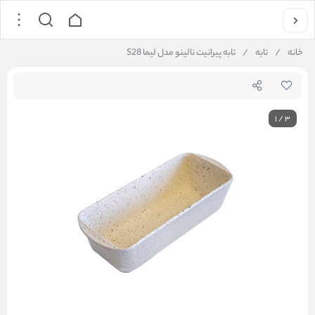
خانه
/
تابه
/
تابه پیرانیت نالینو مدل لیما S28
1
/
3