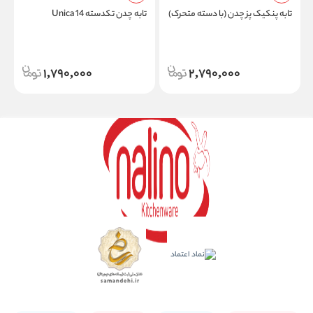
تابه پنکیک پز چدن (با دسته متحرک)
تابه چدن تکدسته Unica 14
i
1,790,000
2,790,000