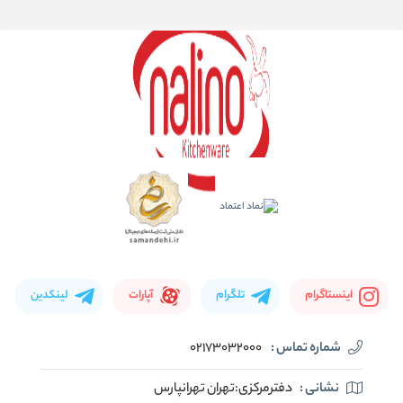
اینستاگرام
تلگرام
آپارات
لینکدین
شماره تماس :
02173032000
نشانی :
دفترمرکزی:تهران تهرانپارس