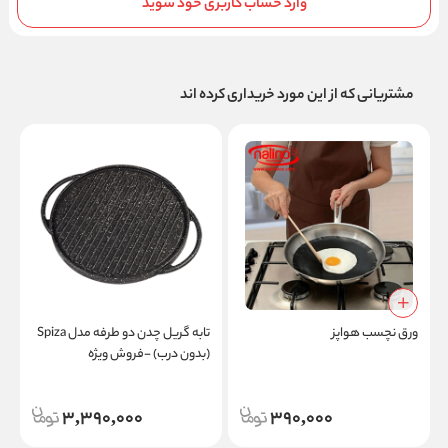
وارد حساب کاربری خود شوید
مشتریانی که از این مورد خریداری کرده اند
ورق نچسب هواپز
تابه گریل چدن دو طرفه مدل Spiza
و
(بدون درب) -فروش ویژه
3,390,000
390,000