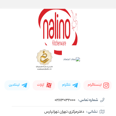
اینستاگرام
تلگرام
آپارات
لینکدین
شماره تماس :
02173032000
نشانی :
دفترمرکزی:تهران تهرانپارس