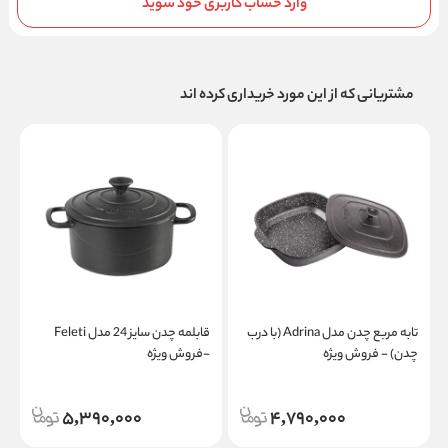
وارد حساب کاربری خود شوید
مشتریانی که از این مورد خریداری کرده اند
تابه مربع چدن مدل Adrina (با درب
قابلمه چدن سایز 24 مدل Feleti
چدن) - فروش ویژه
-فروش ویژه
و
5,390,000
4,790,000