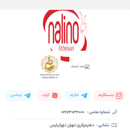
اینستاگرام
تلگرام
آپارات
لینکدین
شماره تماس :
02173032000
نشانی :
دفترمرکزی:تهران تهرانپارس