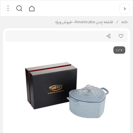
خانه
/
قابلمه چدن Amante plus -فروش ویژه
1
/
7