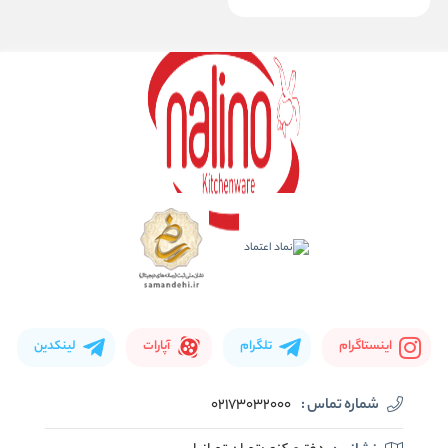
اینستاگرام
تلگرام
آپارات
لینکدین
شماره تماس :
02173032000