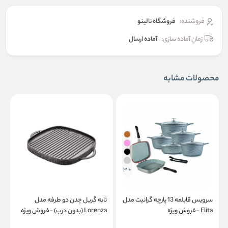
فروشنده:
فروشگاه نالینو
زمان آماده سازی:
آماده ارسال
محصولات مشابه
+ 3
سرویس قابلمه 13 پارچه گرانیت مدل
تابه گریل چدن دو طرفه مدل
ت
Elita -فروش ویژه
Lorenza (بدون درب) -فروش ویژه
-