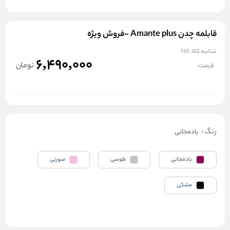
قابلمه چدن Amante plus -فروش ویژه
شناسه کالا:
765
6,490,000
تومان
قیمت:
رنگ
:
بادمجانی
بادمجانی
طوسی
صورتی
مشکی