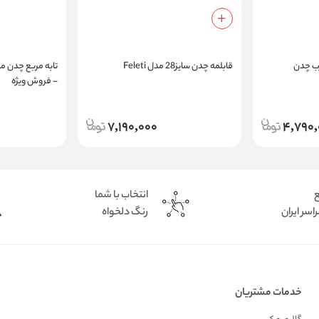
قابلمه چدن سایز28 مدل Feleti
- فروش ویژه
7,190,000
4,790,
ع
انتخاب با شما
اسر ایران
رنگ دلخواه
خدمات مشتریان