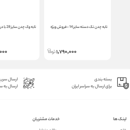
تابه چدن تک دسته سایز 14 -فروش ویژه
تابه وک چدن سایز 28 با درب چدن
000
1,790,000
بسته بندی
ارسال سری
برای ارسال به سراسر ایران
ارسال به سر
لینک ها
خدمات مشتریان