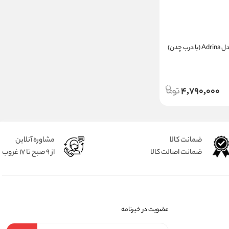
تابه مربع چدن مدل Adrina (با درب چدن)
4,790,000
ضمانت کالا
مشاوره آنلاین
ضمانت اصالت کالا
از 9 صبح تا 17 غروب
عضویت در خبرنامه