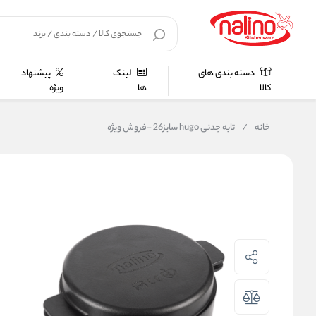
دسته بندی های
لینک
پیشنهاد
کالا
ها
ویژه
خانه
/
تابه چدنی hugo سایز26 -فروش ویژه