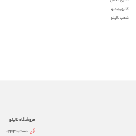
گالری عکس
گالری ویدیو
شعب نالینو
فروشگاه نالینو
02173032000