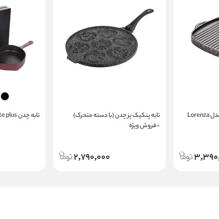
تابه گریل چدن دو طرفه مدل Lorenza
تابه پنکیک پز چدن (با دسته متحرک)
تابه چدن Amante plus -فروش ویژه
-فروش ویژه
2,790,000
3,390