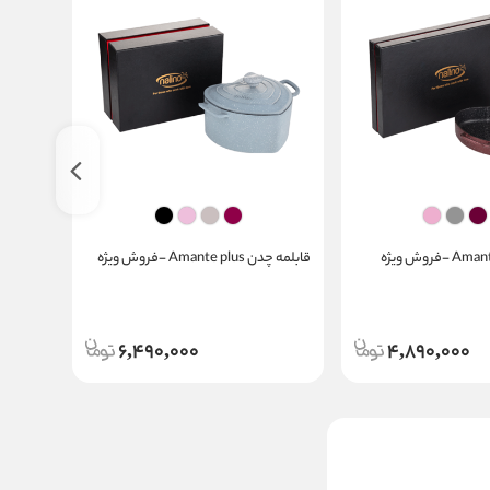
قابلمه چدن Amante plus -فروش ویژه
-فروش و
6,490,000
4,890,000
تابه چدنی hugo سایز26
-فروش ویژه