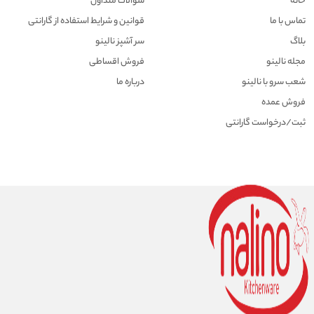
خانه
سوالات متداول
تماس با ما
قوانین و شرایط استفاده از گارانتی
بلاگ
سر آشپز نالینو
مجله نالینو
فروش اقساطی
شعب سرو با نالینو
درباره ما
فروش عمده
ثبت/درخواست گارانتی