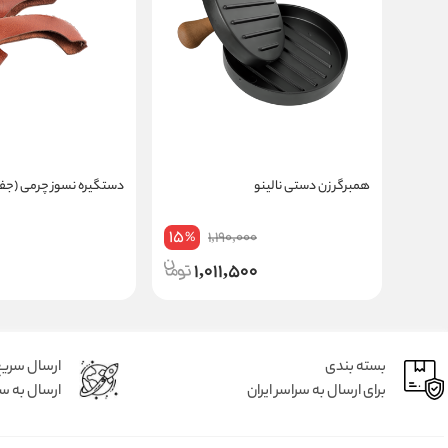
همبرگر زن دستی نالینو
دستگیره نسوز چرمی (جف
15
1,190,000
%
1,011,500
بسته بندی
ارسال سری
برای ارسال به سراسر ایران
ارسال به سر