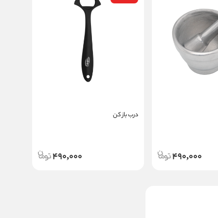
درب باز کن
490,000
490,000
بیفتک کوب چکشی