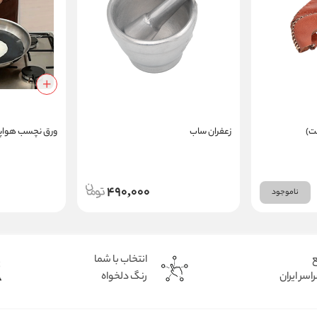
ت)
زعفران ساب
ورق نچسب هواپز
490,000
ناموجود
ع
انتخاب با شما
اسر ایران
رنگ دلخواه