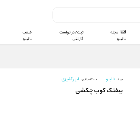
مجله
ثبت/درخواست
شعب
نالینو
گارانتی
نالینو
نالینو
ابزار آشپزی
برند:
دسته بندی:
بیفتک کوب چکشی