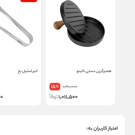
همبرگر زن دستی نالینو
انبر استیل یخ
15
1,190,000
%
00
1,011,500
امتیاز کاربران به: