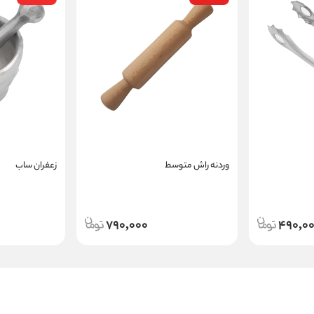
وردنه راش متوسط
زعفران ساب
790,000
490,0