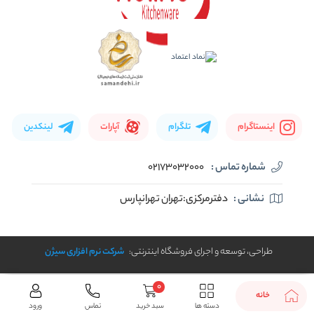
اینستاگرام
تلگرام
آپارات
لینکدین
شماره تماس :
02173032000
نشانی :
دفترمرکزی:تهران تهرانپارس
طراحی، توسعه و اجرای فروشگاه اینترنتی:
شرکت نرم افزاری سیژن
0
خانه
دسته ها
سبد خرید
تماس
ورود