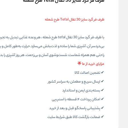
ظرف فر گرد سایز 30 تفال Tefal طرح شعله
ظرف فر گرد سایز 30 تفال Tefal طرح شعله
با ظرف فر گرد سایز 30 تفال tefal طرح شعله ، هر و
بی‌دردسر آن، آشپزی شما را ساده و لذت‌بخش می‌سازد.حرارت به‌طور کامل و 
راحتی هم همراه شماست: شست‌وشوی آسان و بی‌زحمت، هر روز آشپزی را بد
مزایای خرید از ما 🌟
✔ تضمین اصالت کالا
✔ ارسال سریع و مطمئن به سراسر کشور
✔ بسته‌بندی ایمن و استاندارد
✔ امکان پرداخت ۴ قسطه با اسنپ‌پی
✔ پشتیبانی پاسخگو قبل و بعد از خرید
✔ ضمانت بازگشت کالا طبق شرایط سای
ت