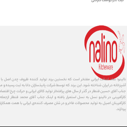
ثبت/درخواست گارانتی
نالینو؛ نماد اصالت ایرانی مفتخر است که نخستین برند تولید کننده ظروف چدن اصل با ا
آشپزخانه در ایران شناخته شود. این برند که توسط شرکت پانیذسازان دانا به ثبت رسیده و مور
جناب آقای حسین قنطار در گذر از سال های پرافتخار تولید کالای ایرانی و حرکت چرخ اقتص
کارآفرینی در نالینو نسل به نسل استمرار یافته و اینک جناب آقای محمد قنطار ازجمله کا
کارآفرینان اصیل به تولید محصولات فاخر و در شان مصرف کننده‌‌ی ایرانی با همت همکارا
پردازند.