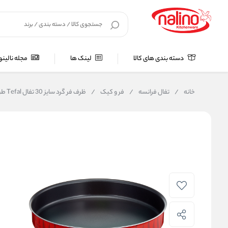
دسته بندی های کالا
لینک ها
مجله نالینو
خانه
/
تفال فرانسه
/
فر و کیک
/
ظرف فر گرد سایز 30 تفال Tefal طرح شعله