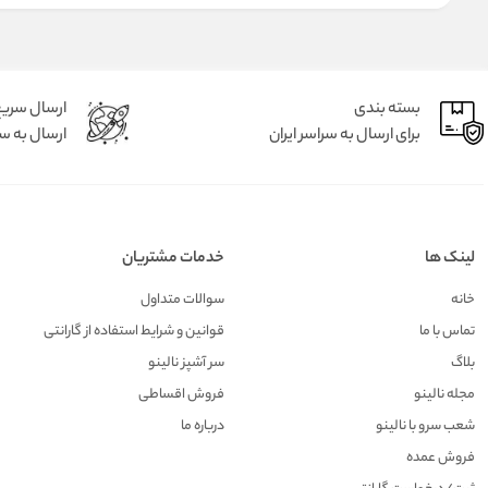
بسته بندی
ارسال سری
برای ارسال به سراسر ایران
ارسال به سر
لینک ها
خدمات مشتریان
خانه
سوالات متداول
تماس با ما
قوانین و شرایط استفاده از گارانتی
بلاگ
سر آشپز نالینو
مجله نالینو
فروش اقساطی
شعب سرو با نالینو
درباره ما
فروش عمده