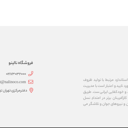
فروشگاه نالینو
02173032000
ستاندارد مرتبط با تولید ظروف
t@nalinoco.com
د تایید و اعتبار است با مدیریت
دفترمرکزی:تهران ته
اد و خودکفایی ایرانی ست. طریق
رآفرینان برتر در امتدادِ نسل
ن و نیروهای جوان و تلاشگر می