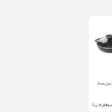
تابه چدن تکدسته سایز 22 مدل Enzo
2,890,