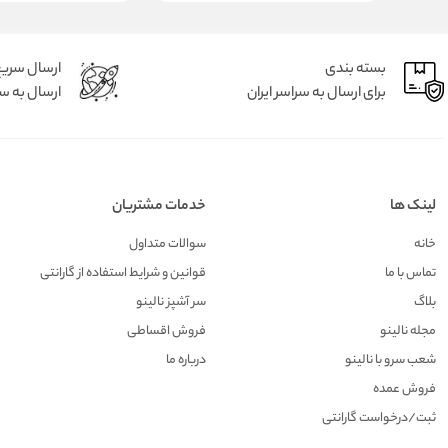
بسته بندی
ارسال سری
برای ارسال به سراسر ایران
ارسال به سر
لینک ها
خدمات مشتریان
خانه
سوالات متداول
تماس با ما
قوانین و شرایط استفاده از گارانتی
بلاگ
سر آشپز نالینو
مجله نالینو
فروش اقساطی
شعب سرو با نالینو
درباره ما
فروش عمده
ثبت/درخواست گارانتی