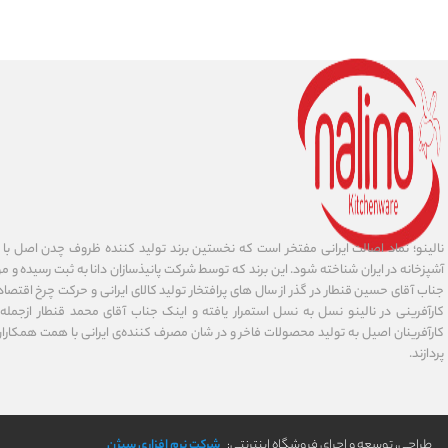
نالینو؛ نماد اصالت ایرانی مفتخر است که نخستین برند تولید کننده ظروف چدن اصل با ا
آشپزخانه در ایران شناخته شود. این برند که توسط شرکت پانیذسازان دانا به ثبت رسیده و مور
جناب آقای حسین قنطار در گذر از سال های پرافتخار تولید کالای ایرانی و حرکت چرخ اقتص
کارآفرینی در نالینو نسل به نسل استمرار یافته و اینک جناب آقای محمد قنطار ازجمله کا
کارآفرینان اصیل به تولید محصولات فاخر و در شان مصرف کننده‌‌ی ایرانی با همت همکارا
پردازند.
طراحی، توسعه و اجرای فروشگاه اینترنتی:
شرکت نرم افزاری سیژن