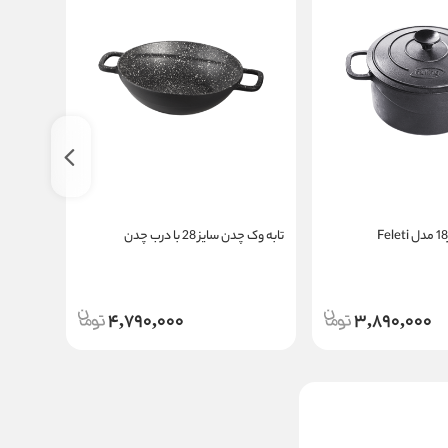
تابه وک چدن سایز 28 با درب چدن
ظرف دیزی چد
4,790,000
3,890,000
قابلمه گرانیت سایز 28 مدل
alonso - فروش ویژه