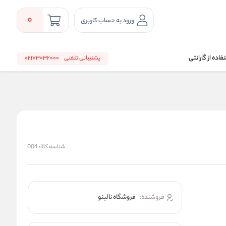
0
ورود به حساب کاربری
اده از گارانتی
پشتیبانی تلفنی
02173032000
شناسه کالا:
004
فروشنده:
فروشگاه نالینو