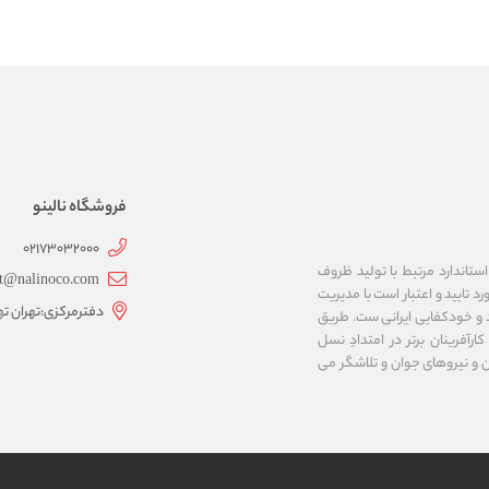
فروشگاه نالینو
02173032000
ستاندارد مرتبط با تولید ظروف
t@nalinoco.com
د تایید و اعتبار است با مدیریت
دفترمرکزی:تهران ته
اد و خودکفایی ایرانی ست. طریق
رآفرینان برتر در امتدادِ نسل
ن و نیروهای جوان و تلاشگر می