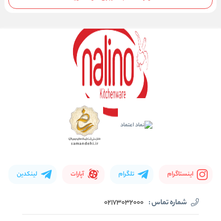
اینستاگرام
تلگرام
آپارات
لینکدین
شماره تماس :
02173032000