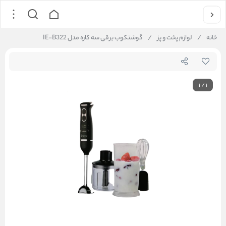
خانه
/
لوازم پخت و پز
/
گوشتکوب برقی سه کاره مدل IE-B322
1
/
1