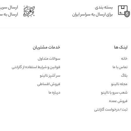
بسته بندی
ارسال سری
برای ارسال به سراسر ایران
ارسال به سر
لینک ها
خدمات مشتریان
خانه
سوالات متداول
تماس با ما
قوانین و شرایط استفاده از گارانتی
بلاگ
سر آشپز نالینو
مجله نالینو
فروش اقساطی
شعب سرو با نالینو
درباره ما
فروش عمده
ثبت/درخواست گارانتی