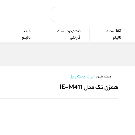
مجله
ثبت/درخواست
شعب
نالینو
گارانتی
نالینو
لوازم پخت و پز
دسته بندی:
همزن تک مدل IE-M411