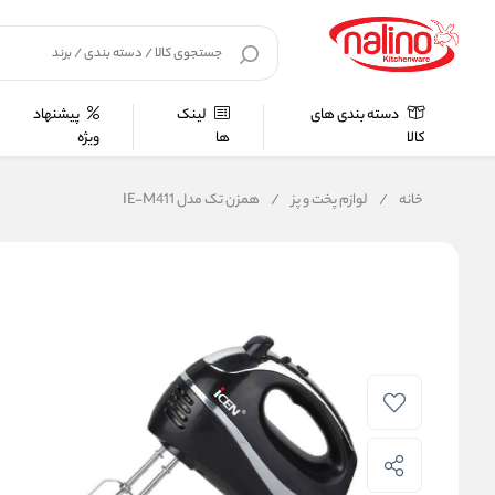
دسته بندی های
لینک
پیشنهاد
کالا
ها
ویژه
خانه
/
لوازم پخت و پز
/
همزن تک مدل IE-M411