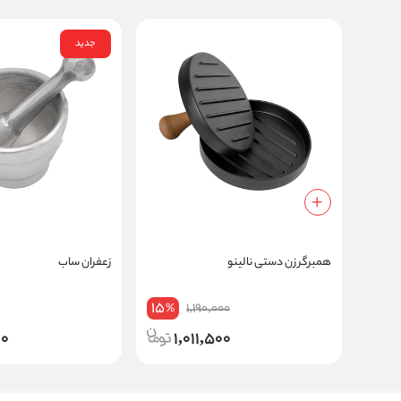
جدید
همبرگر زن دستی نالینو
زعفران ساب
15
1,190,000
%
00
1,011,500