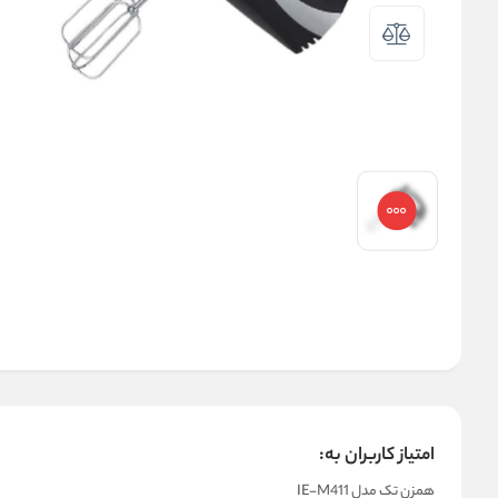
امتیاز کاربران به:
همزن تک مدل IE-M411