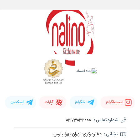
اینستاگرام
تلگرام
آپارات
لینکدین
شماره تماس :
02173032000
نشانی :
دفترمرکزی:تهران تهرانپارس