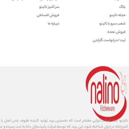
بلاگ
سر آشپز نالینو
مجله نالینو
فروش اقساطی
شعب سرو با نالینو
درباره ما
فروش عمده
ثبت/درخواست گارانتی
نالینو؛ نماد اصالت ایرانی مفتخر است که نخستین برند تولید کننده ظروف چدن اصل با ا
آشپزخانه در ایران شناخته شود. این برند که توسط شرکت پانیذسازان دانا به ثبت رسیده و مور