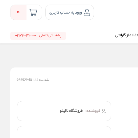
0
ورود به حساب کاربری
اده از گارانتی
پشتیبانی تلفنی
02173032000
شناسه کالا:
955529d0
فروشنده:
فروشگاه نالینو