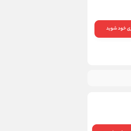
ناموجود
ری خود شوید
این کالا فعلا موجود نیست اما می‌توانید
زنگوله را بزنید تا به محض موجود شدن، به
شما خبر دهیم
موجود شد خبرم کن