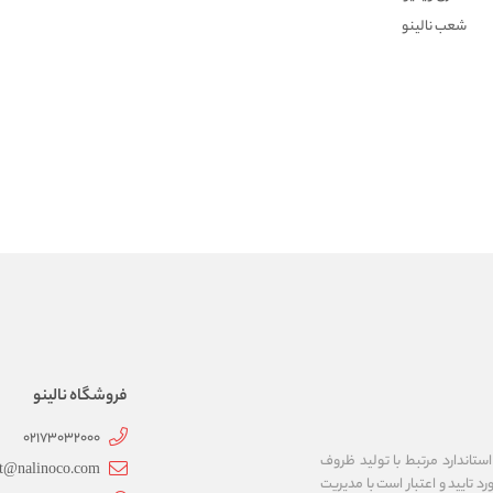
شعب نالینو
فروشگاه نالینو
02173032000
ستاندارد مرتبط با تولید ظروف
t@nalinoco.com
د تایید و اعتبار است با مدیریت