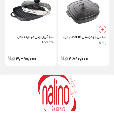
تابه مربع چدن مدل Adrina (با درب
تابه گریل چدن دو طرفه مدل
ت
چدن)
Lorenza
3,390,000
4,790,000