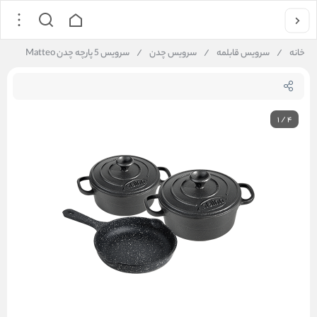
خانه
/
سرویس قابلمه
/
سرویس چدن
/
سرويس 5 پارچه چدن Matteo
1
/
4