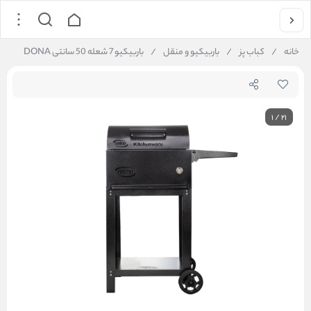
خانه
/
کباب پز
/
باربیکیو و منقل
/
باربیکیو 7 شعله 50 سانتی DONA
1
/
21