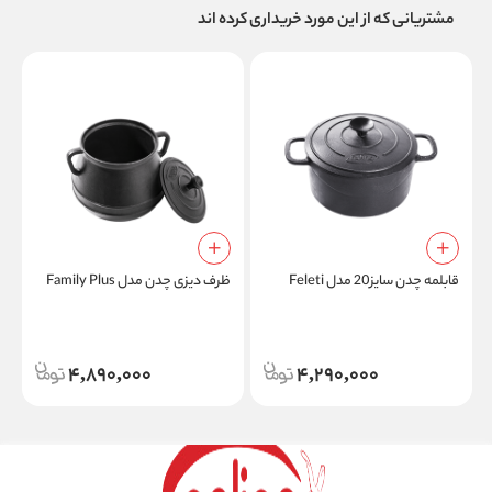
مشتریانی که از این مورد خریداری کرده اند
قابلمه چدن سایز20 مدل Feleti
ظرف دیزی چدن مدل Family Plus
چ
4,890,000
4,290,000