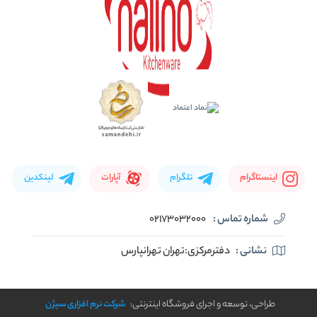
اینستاگرام
تلگرام
آپارات
لینکدین
شماره تماس :
02173032000
نشانی :
دفترمرکزی:تهران تهرانپارس
طراحی، توسعه و اجرای فروشگاه اینترنتی:
شرکت نرم افزاری سیژن