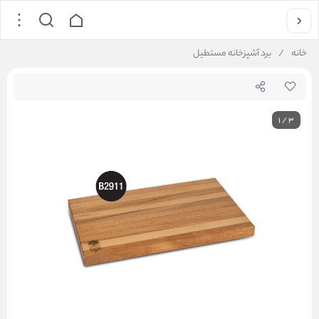
خانه
/
برد آشپزخانه مستطيل
1
/
3