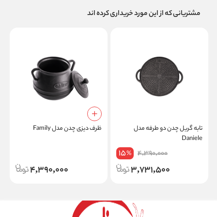
مشتریانی که از این مورد خریداری کرده اند
تابه گریل چدن دو طرفه مدل
ظرف دیزی چدن مدل Family
ق
Daniele
15
4,390,000
%
4,390,000
3,731,500