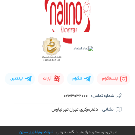
اینستاگرام
تلگرام
آپارات
لینکدین
شماره تماس :
02173032000
نشانی :
دفترمرکزی:تهران تهرانپارس
طراحی، توسعه و اجرای فروشگاه اینترنتی:
شرکت نرم افزاری سیژن