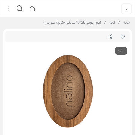
خانه
/
تابه
/
زیره چوبی 28*18 سانتی متری (سورین)
1
/
2