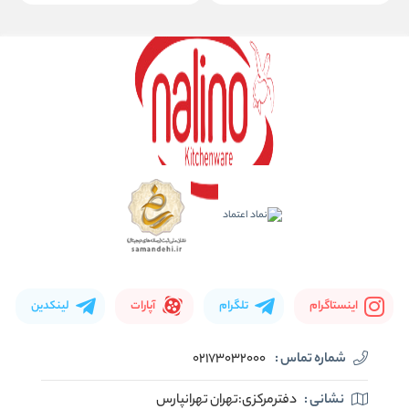
اینستاگرام
تلگرام
آپارات
لینکدین
شماره تماس :
02173032000
نشانی :
دفترمرکزی:تهران تهرانپارس