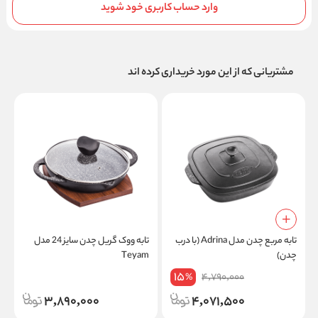
وارد حساب کاربری خود شوید
مشتریانی که از این مورد خریداری کرده اند
تابه مربع چدن مدل Adrina (با درب
تابه ووک گریل چدن سایز 24 مدل
چدن)
Teyam
15
4,790,000
%
3,890,000
4,071,500