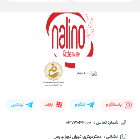
اینستاگرام
تلگرام
آپارات
لینکدین
شماره تماس :
02173032000
نشانی :
دفترمرکزی:تهران تهرانپارس