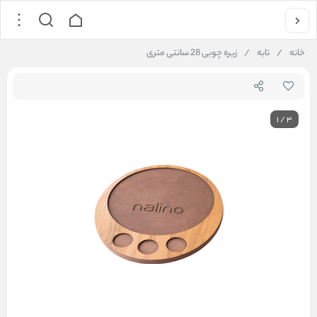
خانه
/
تابه
/
زیره چوبی 28 سانتی متری
1
/
3