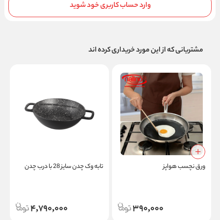
وارد حساب کاربری خود شوید
مشتریانی که از این مورد خریداری کرده اند
ورق نچسب هواپز
تابه وک چدن سایز 28 با درب چدن
ت
4,790,000
390,000