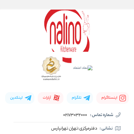
اینستاگرام
تلگرام
آپارات
لینکدین
شماره تماس :
02173032000
نشانی :
دفترمرکزی:تهران تهرانپارس