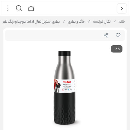
خانه
/
تفال فرانسه
/
ماگ و بطری
/
بطری استیل تفال tefal دوجداره رنگ نقره ای مشکی
1
/
5