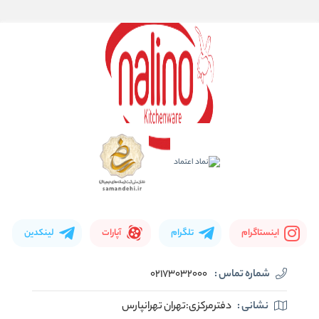
اینستاگرام
تلگرام
آپارات
لینکدین
شماره تماس :
02173032000
نشانی :
دفترمرکزی:تهران تهرانپارس