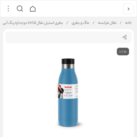
خانه
/
تفال فرانسه
/
ماگ و بطری
/
بطری استیل تفال tefal دوجداره رنگ آبی روشن
1
/
10