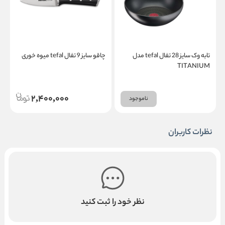
تابه وک سایز 28 تفال tefal مدل
چاقو سایز 9 تفال tefal میوه خوری
TITANIUM
ن
2,400,000
ناموجود
نظرات کاربران
نظر خود را ثبت کنید