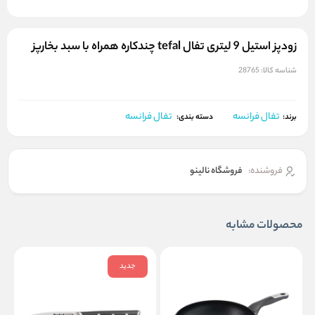
زودپز استیل 9 لیتری تفال tefal چندکاره همراه با سبد بخارپز
شناسه کالا:
28765
تفال فرانسه
تفال فرانسه
برند:
دسته بندی:
فروشنده:
فروشگاه نالینو
محصولات مشابه
جدید