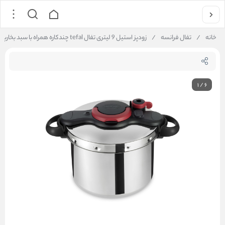
خانه
/
تفال فرانسه
/
زودپز استیل 9 لیتری تفال tefal چندکاره همراه با سبد بخارپز
1
/
6