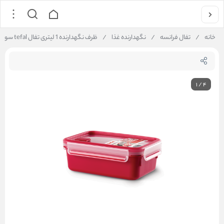
خانه
/
تفال فرانسه
/
نگهدارنده غذا
/
ظرف نگهدارنده 1 لیتری تفال tefal سوپاپ دار
1
/
4