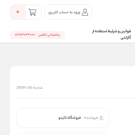
0
ورود به حساب کاربری
قوانین و شرایط استفاده از
پشتیبانی تلفنی
02173032000
گارانتی
شناسه کالا:
28880
فروشنده:
فروشگاه نالینو