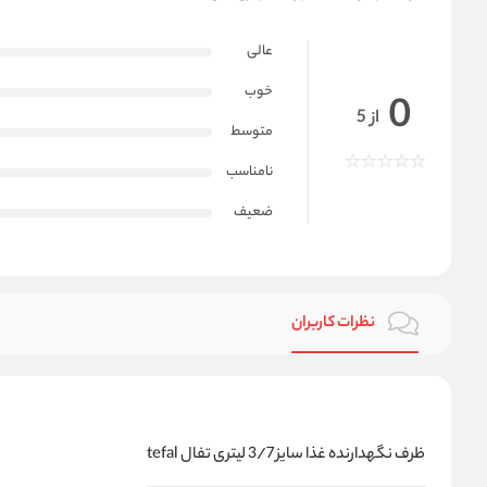
عالی
خوب
0
از 5
متوسط
نامناسب
ضعیف
نظرات کاربران
ظرف نگهدارنده غذا سایز 3/7 لیتری تفال tefal