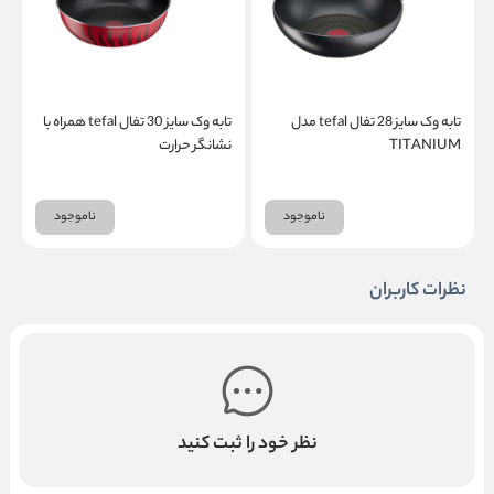
تابه وک سایز 28 تفال tefal مدل
تابه وک سایز 30 تفال tefal همراه با
TITANIUM
نشانگر حرارت
ن
ناموجود
ناموجود
نظرات کاربران
نظر خود را ثبت کنید