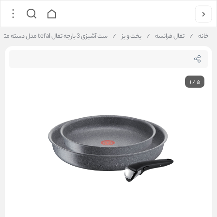
خانه
/
تفال فرانسه
/
پخت و پز
/
ست آشپزی 3 پارچه تفال tefal مدل دسته متحرک
1
/
5