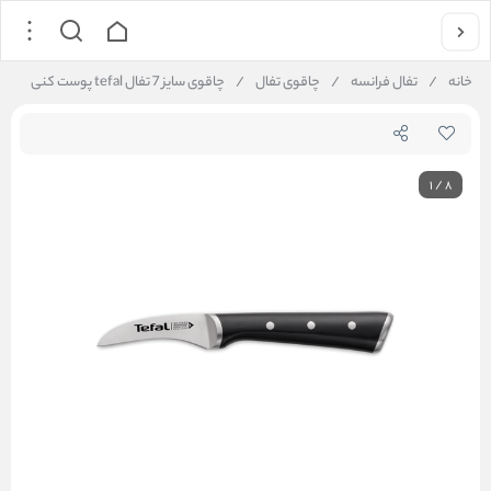
خانه
/
تفال فرانسه
/
چاقوی تفال
/
چاقوی سایز 7 تفال tefal پوست کنی
1
/
8