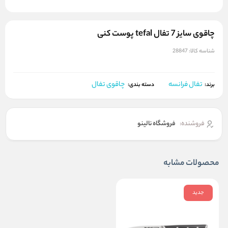
چاقوی سایز 7 تفال tefal پوست کنی
شناسه کالا:
28847
تفال فرانسه
چاقوی تفال
برند:
دسته بندی:
فروشنده:
فروشگاه نالینو
محصولات مشابه
جدید