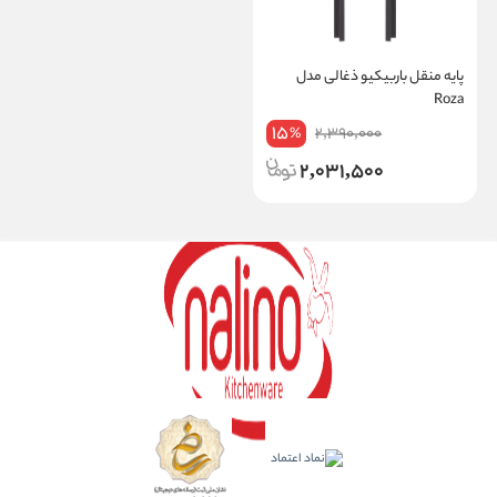
پایه منقل باربیکیو ذغالی مدل
Roza
15
2,390,000
%
2,031,500