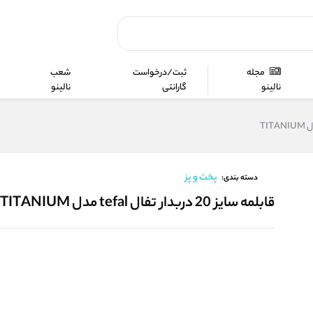
مجله
ثبت/درخواست
شعب
نالینو
گارانتی
نالینو
پخت و پز
دسته بندی:
قابلمه سایز 20 دربدار تفال tefal مدل TITANIUM