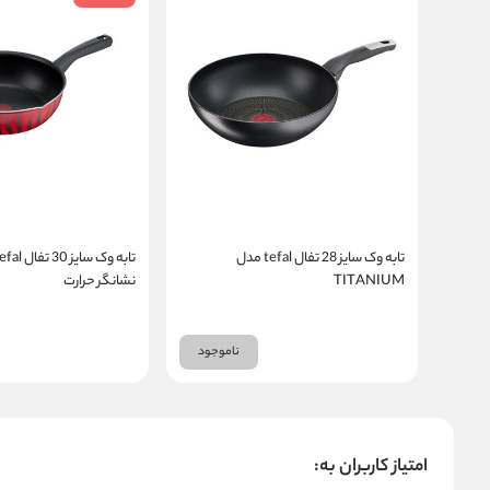
تابه وک سایز 28 تفال tefal مدل
TITANIUM
نشانگر حرارت
ناموجود
امتیاز کاربران به: