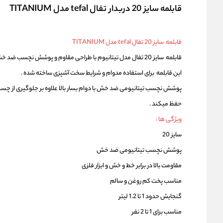
قابلمه سایز 20 دربدار تفال tefal مدل TITANIUM
قابلمه سایز 20 تفال tefal مدل TITANIUM
قابلمه سایز 20 تفال مدل تیتانیوم با طراحی مقاوم و پوشش نچسب ضد خش انتخابی ایده آل برای آشپزی روز مره و پخت آسان غذا هاست .
این قابلمه برای استفاده مدوام و شرایط سخت آشپزی ساخته شده .
پوشش نچسب تیتانیومی ضد خش با دوام بسار بالا علاوه بر جلوگیری از چسبیدن 
حفظ میکند .
ویژگی ها :
سایز 20
پوشش نچسب تیتانیومی ضد خش
مقاومت بالا در برابر خط و خش و ابزار فلزی
مناسب پخت کم روغن و سالم
گنجایش حدود 1 تا 1.2 لیتر
مناسب برای 1 تا 2 نفر