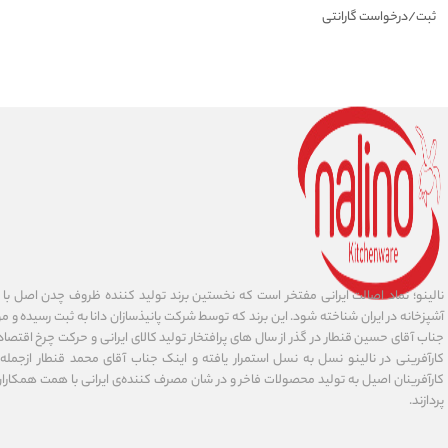
ثبت/درخواست گارانتی
نالینو؛ نماد اصالت ایرانی مفتخر است که نخستین برند تولید کننده ظروف چدن اصل با ا
آشپزخانه در ایران شناخته شود. این برند که توسط شرکت پانیذسازان دانا به ثبت رسیده و مور
جناب آقای حسین قنطار در گذر از سال های پرافتخار تولید کالای ایرانی و حرکت چرخ اقتص
کارآفرینی در نالینو نسل به نسل استمرار یافته و اینک جناب آقای محمد قنطار ازجمله کا
کارآفرینان اصیل به تولید محصولات فاخر و در شان مصرف کننده‌‌ی ایرانی با همت همکارا
پردازند.