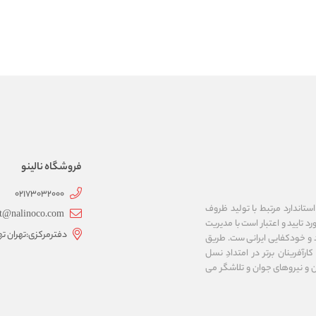
فروشگاه نالینو
02173032000
ستاندارد مرتبط با تولید ظروف
t@nalinoco.com
د تایید و اعتبار است با مدیریت
دفترمرکزی:تهران ته
اد و خودکفایی ایرانی ست. طریق
رآفرینان برتر در امتدادِ نسل
ن و نیروهای جوان و تلاشگر می