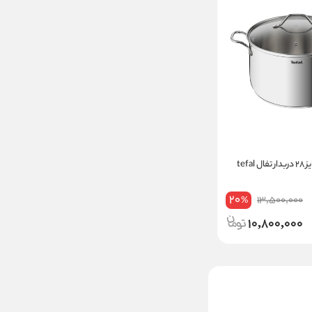
tefa
20
13,500,000
%
10,800,000
قابلمه سایز 20 دربدار تفال
tefal مدل TITANIUM