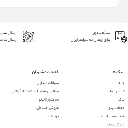
بسته بندی
ارسال سری
برای ارسال به سراسر ایران
ارسال به سر
لینک ها
خدمات مشتریان
خانه
سوالات متداول
تماس با ما
قوانین و شرایط استفاده از گارانتی
بلاگ
سر آشپز نالینو
مجله نالینو
فروش اقساطی
شعب سرو با نالینو
درباره ما
فروش عمده