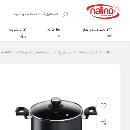
دسته بندی های
لینک
پیشنهاد
کالا
ها
ویژه
خانه
/
تفال فرانسه
/
پخت و پز
/
قابلمه سایز 20 دربدار تفال tefal مدل TITANIUM