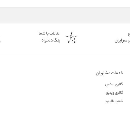
ع
انتخاب با شما
اسر ایران
رنگ دلخواه
خدمات مشتریان
گالری عکس
گالری ویدیو
شعب نالینو