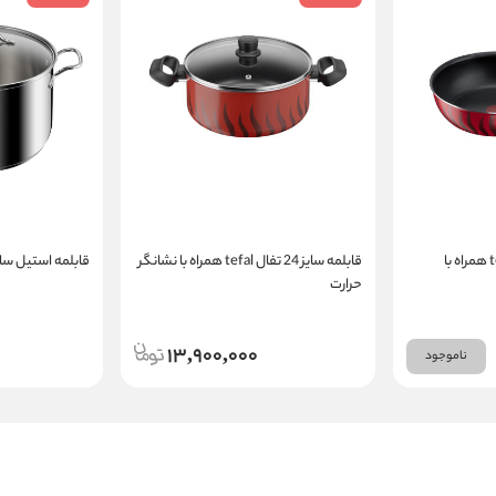
تابه وک سایز 30 تفال tefal همراه با
قابلمه سایز 24 تفال tefal همراه با نشانگر
قابلمه استیل سایز ۲۸ دربدار تفال l
حرارت
13,900,000
ناموجود