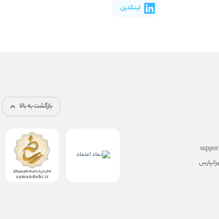
لینکدین
بازگشت به بالا
suppor
رانپارس